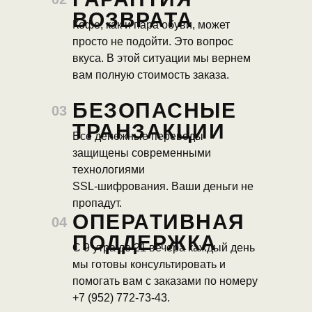
ВОЗВРАТА
Кофе, как и пара обуви, может
просто не подойти. Это вопрос
вкуса. В этой ситуации мы вернем
вам полную стоимость заказа.
БЕЗОПАСНЫЕ
03
ТРАНЗАКЦИИ
Все денежные переводы
защищены современными
технологиями
SSL-шифрования. Ваши деньги не
пропадут.
ОПЕРАТИВНАЯ
04
ПОДДЕРЖКА
С 9 утра до 21 вечера каждый день
мы готовы консультировать и
помогать вам с заказами по номеру
+7 (952) 772-73-43.