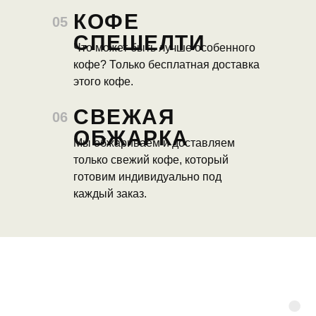
КОФЕ
05
СПЕШЕЛТИ
Что может быть лучше особенного
кофе? Только бесплатная доставка
этого кофе.
СВЕЖАЯ
06
ОБЖАРКА
Мы обжариваем и доставляем
только свежий кофе, который
готовим индивидуально под
каждый заказ.