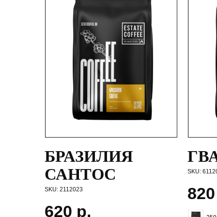
БРАЗИЛИЯ
ГВ
САНТОС
SKU:
6112
820
SKU:
2112023
620
р.