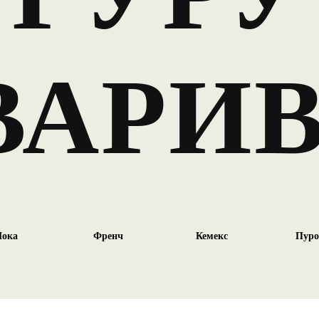
ВАРИ
ока
Френч
Кемекс
Пуро