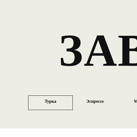
ЗА
Турка
Эспрессо
М